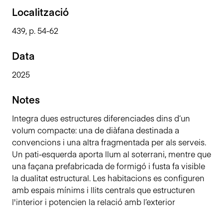
n
Localització
c
439, p. 54-62
i
p
Data
a
l
2025
Notes
Integra dues estructures diferenciades dins d’un
volum compacte: una de diàfana destinada a
convencions i una altra fragmentada per als serveis.
Un pati-esquerda aporta llum al soterrani, mentre que
una façana prefabricada de formigó i fusta fa visible
la dualitat estructural. Les habitacions es configuren
amb espais mínims i llits centrals que estructuren
l'interior i potencien la relació amb l’exterior