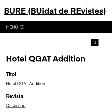
S
BURE (BUidat de REvistes)
a
l
t
a
MENÚ
a
l
c
o
Hotel QGAT Addition
n
t
i
Títol
n
g
Hotel QGAT Addition
u
t
Revista
p
r
On diseño
i