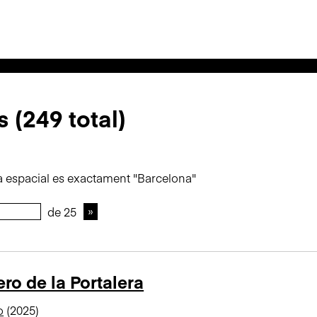
s (249 total)
 espacial es exactament "Barcelona"
de 25
ro de la Portalera
o
(2025)