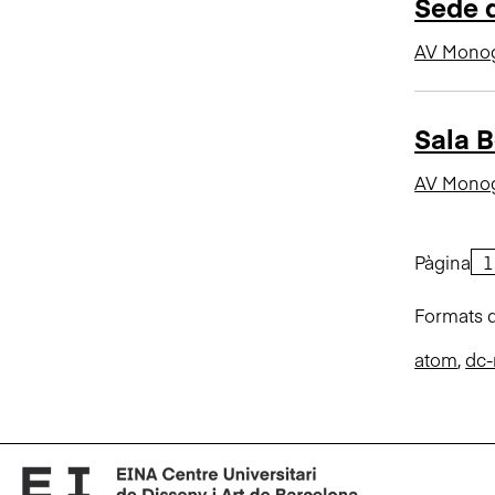
Sede d
AV Monog
Sala B
AV Monog
Pàgina
Formats d
atom
,
dc-