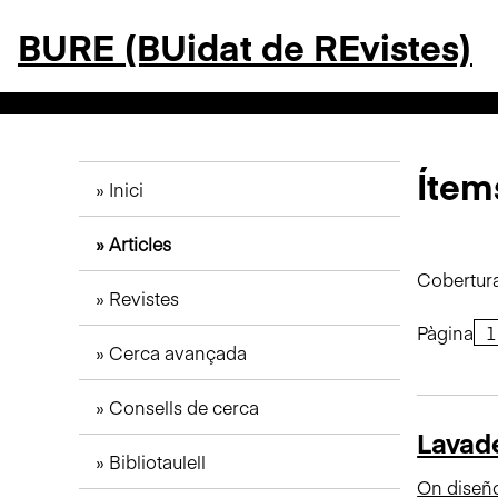
S
BURE (BUidat de REvistes)
a
l
t
a
a
l
Ítem
Inici
c
o
Articles
n
t
Cobertura
Revistes
i
n
Pàgina
Cerca avançada
g
u
Consells de cerca
t
Lavade
p
Bibliotaulell
r
On diseñ
i