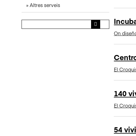
Altres serveis
n
c
Incub
i
p
On diseñ
a
l
Centro
El Croqui
140 vi
El Croqui
54 viv