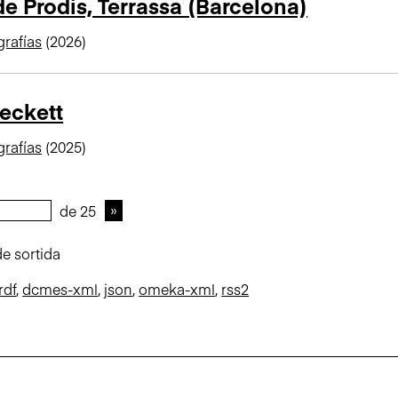
e Prodis, Terrassa (Barcelona)
rafías
(2026)
eckett
rafías
(2025)
de 25
e sortida
rdf
,
dcmes-xml
,
json
,
omeka-xml
,
rss2