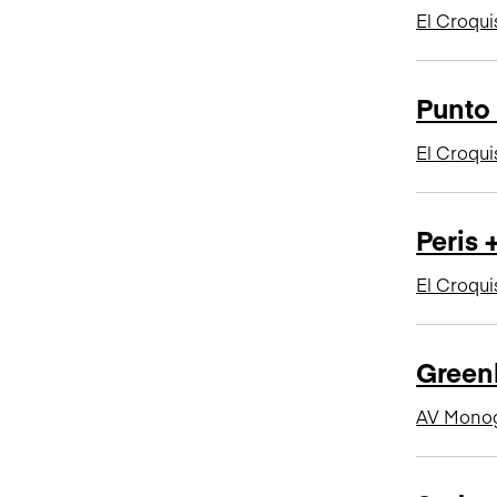
El Croqui
Punto 
El Croqui
Peris 
El Croqui
Greenh
AV Monog