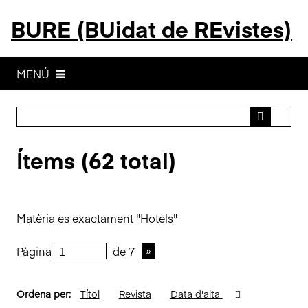
S
BURE (BUidat de REvistes)
a
l
t
a
MENÚ
a
l
c
o
Ítems (62 total)
n
t
i
n
Matèria es exactament "Hotels"
g
u
Pàgina
de 7
t
p
r
Ordena per:
Títol
Revista
Data d'alta
i