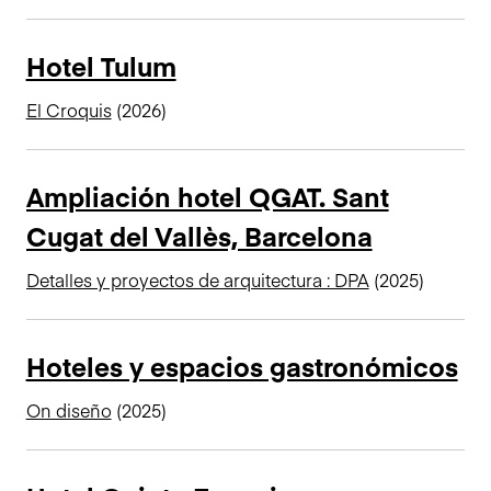
n
c
Hotel Tulum
i
p
El Croquis
(2026)
a
l
Ampliación hotel QGAT. Sant
Cugat del Vallès, Barcelona
Detalles y proyectos de arquitectura : DPA
(2025)
Hoteles y espacios gastronómicos
On diseño
(2025)