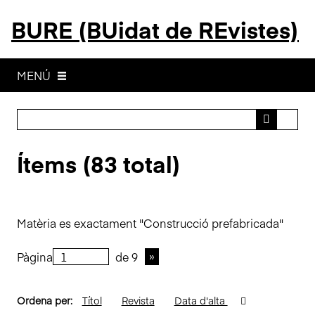
S
BURE (BUidat de REvistes)
a
l
t
a
MENÚ
a
l
c
o
Ítems (83 total)
n
t
i
n
Matèria es exactament "Construcció prefabricada"
g
u
Pàgina
de 9
t
p
r
Ordena per:
Títol
Revista
Data d'alta
i