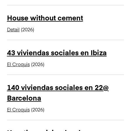
n
c
House without cement
i
p
Detail
(2026)
a
l
43 viviendas sociales en Ibiza
El Croquis
(2026)
140 viviendas sociales en 22@
Barcelona
El Croquis
(2026)