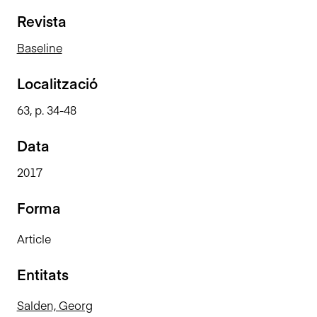
n
Revista
c
i
Baseline
p
a
Localització
l
63, p. 34-48
Data
2017
Forma
Article
Entitats
Salden, Georg