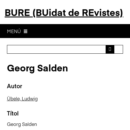
S
BURE (BUidat de REvistes)
a
l
t
a
MENÚ
a
l
c
o
Georg Salden
n
t
i
Autor
n
g
Übele, Ludwig
u
t
Títol
p
r
Georg Salden
i