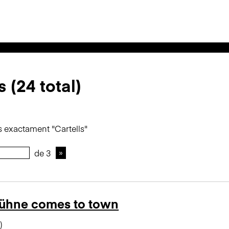
 (24 total)
s exactament "Cartells"
de 3
Kühne comes to town
)