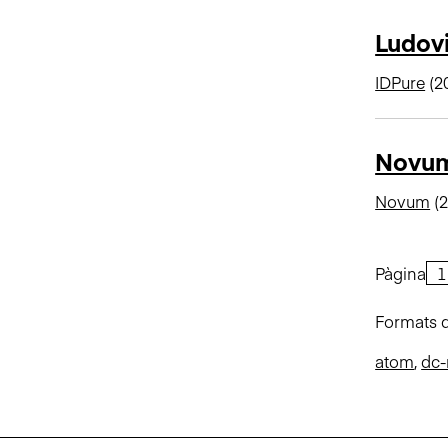
Ludovi
IDPure
(2
Novum
Novum
(2
Pàgina
Formats d
atom
,
dc-