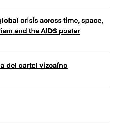
obal crisis across time, space,
ivism and the AIDS poster
ia del cartel vizcaíno