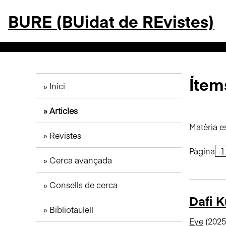
S
BURE (BUidat de REvistes)
a
l
t
a
a
l
Ítems
Inici
c
o
Articles
n
t
Matèria e
Revistes
i
n
Pàgina
Cerca avançada
g
u
Consells de cerca
t
Dafi 
p
Bibliotaulell
r
Eye
(2025
i