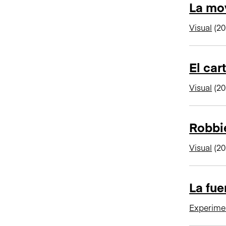
La mov
Visual
(20
El car
Visual
(20
Robbie
Visual
(20
La fue
Experime