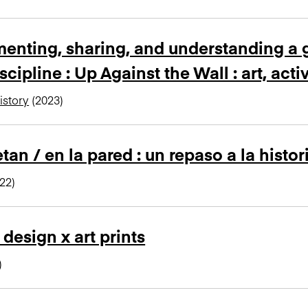
nting, sharing, and understanding a gl
scipline : Up Against the Wall : art, act
istory
(2023)
an / en la pared : un repaso a la histor
22)
 design x art prints
)