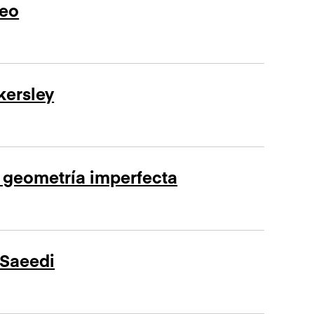
seo
kersley
la geometría imperfecta
i Saeedi