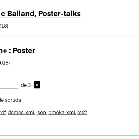
c Balland, Poster-talks
018)
+ : Poster
018)
de 3
e sortida
rdf
,
dcmes-xml
,
json
,
omeka-xml
,
rss2