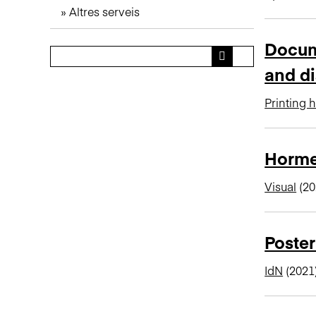
Altres serveis
n
c
Docume
i
p
and di
a
l
Printing h
Hormet
Visual
(20
Poster
IdN
(2021