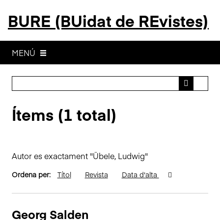
S
BURE (BUidat de REvistes)
a
l
t
a
MENÚ
a
l
c
o
Ítems (1 total)
n
t
i
n
Autor es exactament "Übele, Ludwig"
g
u
Ordena per:
Títol
Revista
Data d'alta
t
p
r
Georg Salden
i