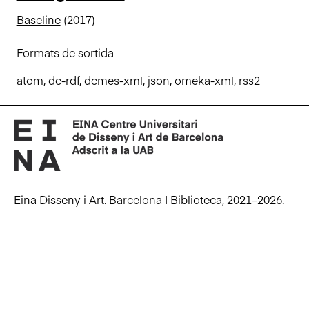
n
Baseline
(2017)
c
i
Formats de sortida
p
a
atom
,
dc-rdf
,
dcmes-xml
,
json
,
omeka-xml
,
rss2
l
Eina Disseny i Art. Barcelona | Biblioteca, 2021–2026.