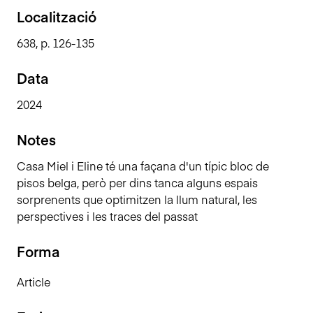
n
Localització
c
638, p. 126-135
i
p
Data
a
l
2024
Notes
Casa Miel i Eline té una façana d'un típic bloc de
pisos belga, però per dins tanca alguns espais
sorprenents que optimitzen la llum natural, les
perspectives i les traces del passat
Forma
Article