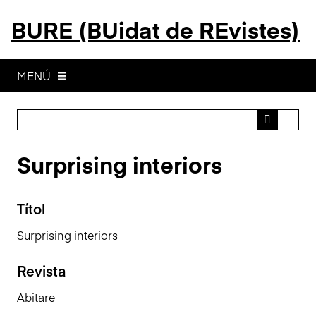
S
BURE (BUidat de REvistes)
a
l
t
a
MENÚ
a
l
c
o
Surprising interiors
n
t
i
Títol
n
g
Surprising interiors
u
t
Revista
p
r
Abitare
i