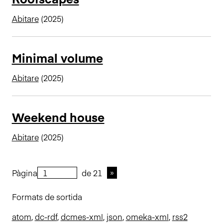
Abitare
(2025)
Minimal volume
Abitare
(2025)
Weekend house
Abitare
(2025)
Pàgina
de 21
Formats de sortida
atom
,
dc-rdf
,
dcmes-xml
,
json
,
omeka-xml
,
rss2