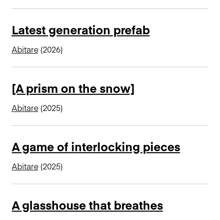
n
c
Latest generation prefab
i
p
Abitare
(2026)
a
l
[A prism on the snow]
Abitare
(2025)
A game of interlocking pieces
Abitare
(2025)
A glasshouse that breathes