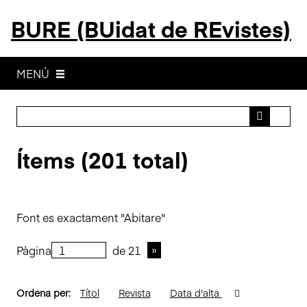
S
BURE (BUidat de REvistes)
a
l
t
a
MENÚ
a
l
c
o
Ítems (201 total)
n
t
i
n
Font es exactament "Abitare"
g
u
Pàgina
de 21
t
p
r
Ordena per:
Títol
Revista
Data d'alta
i