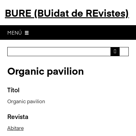
S
BURE (BUidat de REvistes)
a
l
t
a
MENÚ
a
l
c
o
Organic pavilion
n
t
i
Títol
n
g
Organic pavilion
u
t
Revista
p
r
Abitare
i