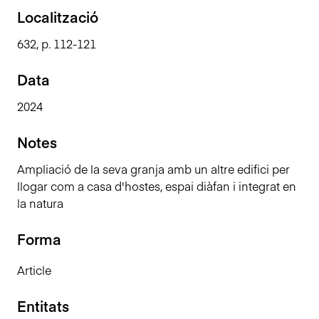
n
Localització
c
632, p. 112-121
i
p
Data
a
l
2024
Notes
Ampliació de la seva granja amb un altre edifici per
llogar com a casa d'hostes, espai diàfan i integrat en
la natura
Forma
Article
Entitats