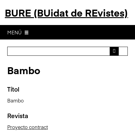
S
BURE (BUidat de REvistes)
a
l
t
a
MENÚ
a
l
c
o
Bambo
n
t
i
Títol
n
g
Bambo
u
t
Revista
p
r
Proyecto contract
i