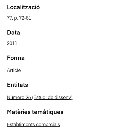
n
Localització
c
77, p. 72-81
i
p
Data
a
l
2011
Forma
Article
Entitats
Número 26 (Estudi de disseny)
Matèries temàtiques
Establiments comercials