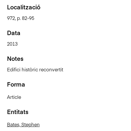
n
Localització
c
972, p. 82-95
i
p
Data
a
l
2013
Notes
Edifici històric reconvertit
Forma
Article
Entitats
Bates, Stephen