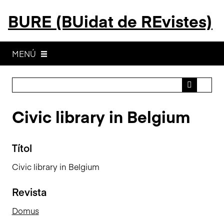
S
BURE (BUidat de REvistes)
a
l
t
a
MENÚ
a
l
c
o
Civic library in Belgium
n
t
i
Títol
n
g
Civic library in Belgium
u
t
Revista
p
r
Domus
i