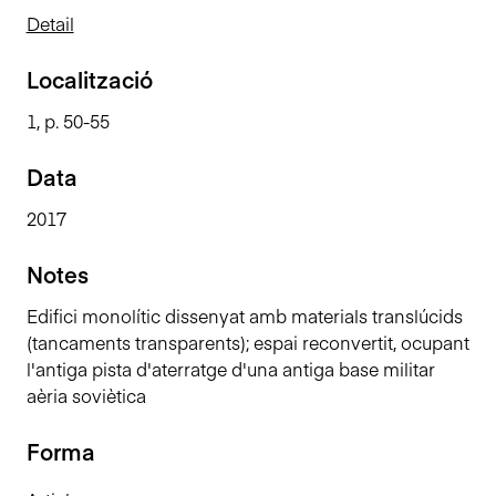
n
Detail
c
i
Localització
p
1, p. 50-55
a
l
Data
2017
Notes
Edifici monolític dissenyat amb materials translúcids
(tancaments transparents); espai reconvertit, ocupant
l'antiga pista d'aterratge d'una antiga base militar
aèria soviètica
Forma