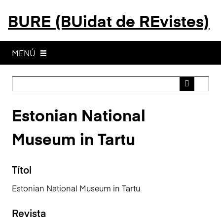
S
BURE (BUidat de REvistes)
a
l
t
a
MENÚ
a
l
c
o
Estonian National
n
t
Museum in Tartu
i
n
g
Títol
u
t
Estonian National Museum in Tartu
p
r
Revista
i