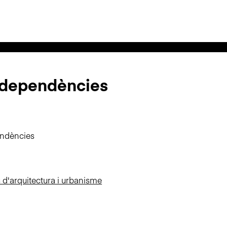
rdependències
endències
d'arquitectura i urbanisme