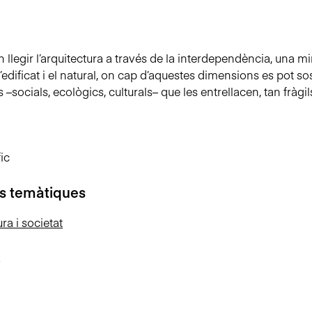
 llegir l’arquitectura a través de la interdependència, una mirada
l’edificat i el natural, on cap d’aquestes dimensions es pot so
s –socials, ecològics, culturals– que les entrellacen, tan fràg
ic
s temàtiques
ra i societat
e