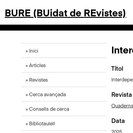
S
BURE (BUidat de REvistes)
a
l
t
a
a
l
Inte
Inici
c
o
Articles
n
Títol
t
Interdep
Revistes
i
n
Revista
Cerca avançada
g
u
Quaderns 
Consells de cerca
t
p
Data
Bibliotaulell
r
i
2025