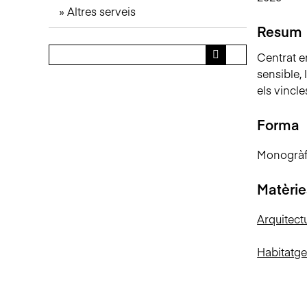
Altres serveis
n
c
Resum
i
Centrat en
p
sensible, 
a
els vincle
l
Forma
Monogràf
Matèrie
Arquitectu
Habitatg