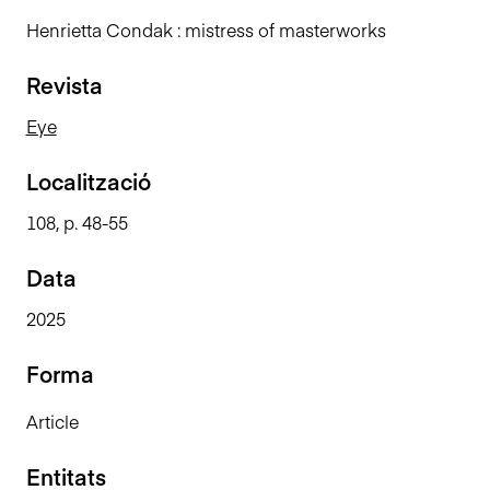
n
Henrietta Condak : mistress of masterworks
c
i
Revista
p
a
Eye
l
Localització
108, p. 48-55
Data
2025
Forma
Article
Entitats