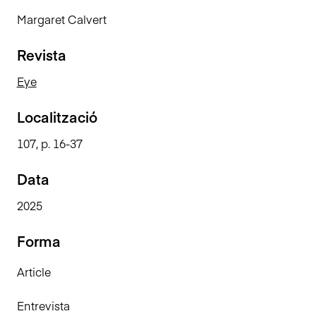
n
Margaret Calvert
c
i
Revista
p
a
Eye
l
Localització
107, p. 16-37
Data
2025
Forma
Article
Entrevista