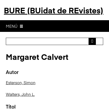
S
BURE (BUidat de REvistes)
a
l
t
a
MENÚ
a
l
c
o
Margaret Calvert
n
t
i
Autor
n
g
Esterson, Simon
u
t
Walters, John L.
p
r
Títol
i