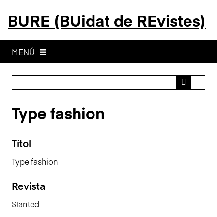
S
BURE (BUidat de REvistes)
a
l
t
a
MENÚ
a
l
c
o
Type fashion
n
t
i
Títol
n
g
Type fashion
u
t
Revista
p
r
Slanted
i