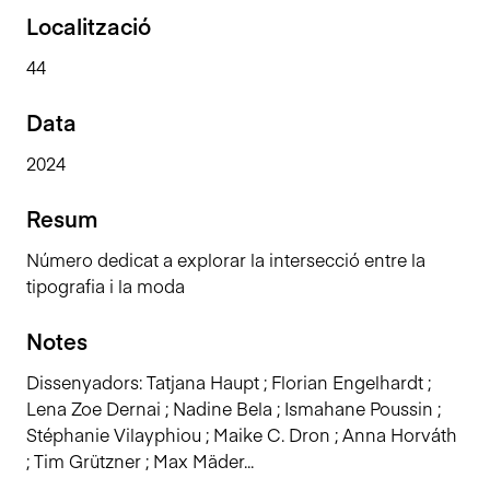
n
Localització
c
44
i
p
Data
a
l
2024
Resum
Número dedicat a explorar la intersecció entre la
tipografia i la moda
Notes
Dissenyadors: Tatjana Haupt ; Florian Engelhardt ;
Lena Zoe Dernai ; Nadine Bela ; Ismahane Poussin ;
Stéphanie Vilayphiou ; Maike C. Dron ; Anna Horváth
; Tim Grützner ; Max Mäder...