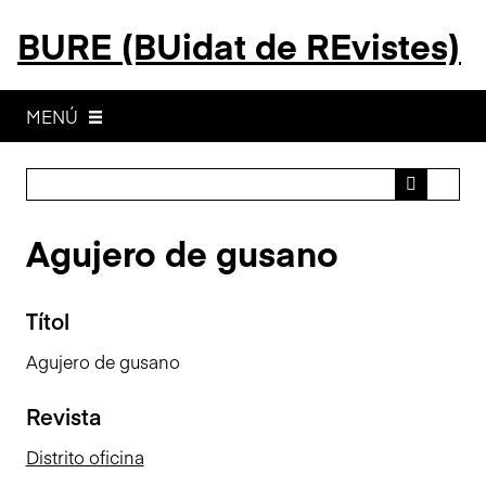
S
BURE (BUidat de REvistes)
a
l
t
a
MENÚ
a
l
c
o
Agujero de gusano
n
t
i
Títol
n
g
Agujero de gusano
u
t
Revista
p
r
Distrito oficina
i