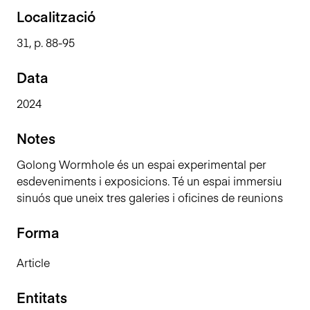
n
Localització
c
31, p. 88-95
i
p
Data
a
l
2024
Notes
Golong Wormhole és un espai experimental per
esdeveniments i exposicions. Té un espai immersiu
sinuós que uneix tres galeries i oficines de reunions
Forma
Article
Entitats