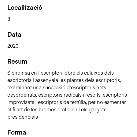
n
Localització
c
8
i
p
Data
a
l
2020
Resum
S'endinsa en l'escriptori: obre els calaixos dels
escriptoris i assenyala les plantes dels escriptoris,
examinant una successió d'escriptoris nets i
desordenats, escriptoris radicals i resolts, escriptoris
improvisats i escriptoris de tertúlia, per no esmentar
el fi art de les bromes d'oficina i els gargots
presidencials
Forma