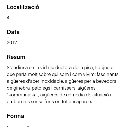
n
Localització
c
4
i
p
Data
a
l
2017
Resum
S'endinsa en la vida seductora de la pica, l'objecte
que parla molt sobre qui som i com vivim: fascinants
aigüeres d'acer inoxidable, aigüeres per a bevedors
de ginebra, patòlegs i carnissers, aigüeres
"kommunalka", aigüeres de comèdia de situació i
embornals sense fons on tot desapareix
Forma