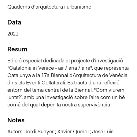
n
Quaderns d'arquitectura i urbanisme
c
i
Data
p
2021
a
l
Resum
Edició especial dedicada al projecte d’investigació
"Catalonia in Venice - air / aria / aire", que representa
Catalunya a la 17a Biennal d’Arquitectura de Venècia
dins els Eventi Collaterali. Es tracta d'una reflexió
entorn del tema central de la Biennal, "Com viurem
junts?”, amb una investigació sobre l’aire com un bé
comú del qual depèn la nostra supervivència
Notes
Autors: Jordi Sunyer ; Xavier Querol ; José Luis