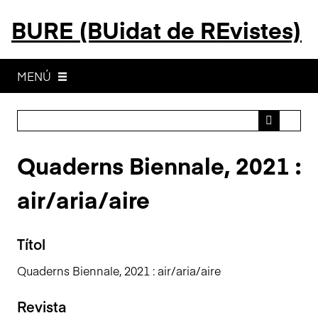
S
BURE (BUidat de REvistes)
a
l
t
a
MENÚ
a
l
c
o
Quaderns Biennale, 2021 :
n
t
air/aria/aire
i
n
g
Títol
u
t
Quaderns Biennale, 2021 : air/aria/aire
p
r
Revista
i