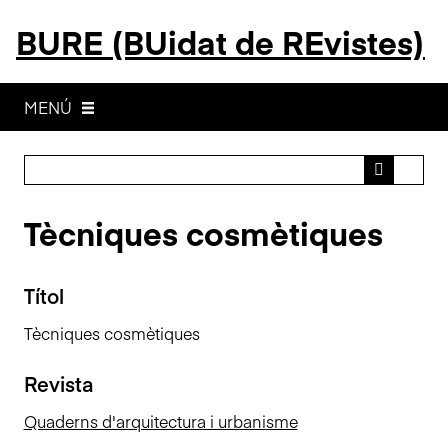
S
BURE (BUidat de REvistes)
a
l
t
a
MENÚ
a
l
c
o
Tècniques cosmètiques
n
t
i
Títol
n
g
Tècniques cosmètiques
u
t
Revista
p
r
Quaderns d'arquitectura i urbanisme
i