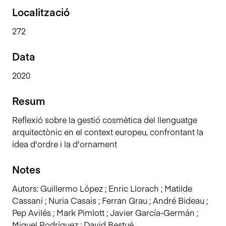
n
Localització
c
272
i
p
Data
a
l
2020
Resum
Reflexió sobre la gestió cosmètica del llenguatge
arquitectònic en el context europeu, confrontant la
idea d'ordre i la d'ornament
Notes
Autors: Guillermo López ; Enric Llorach ; Matilde
Cassani ; Nuria Casais ; Ferran Grau ; André Bideau ;
Pep Avilés ; Mark Pimlott ; Javier García-Germán ;
Miquel Rodríguez ; David Bestué