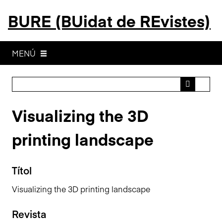
S
BURE (BUidat de REvistes)
a
l
t
a
MENÚ
a
l
c
o
Visualizing the 3D
n
t
printing landscape
i
n
g
Títol
u
t
Visualizing the 3D printing landscape
p
r
Revista
i