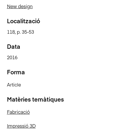
n
New design
c
i
Localització
p
118, p. 35-53
a
l
Data
2016
Forma
Article
Matèries temàtiques
Fabricació
Impressió 3D