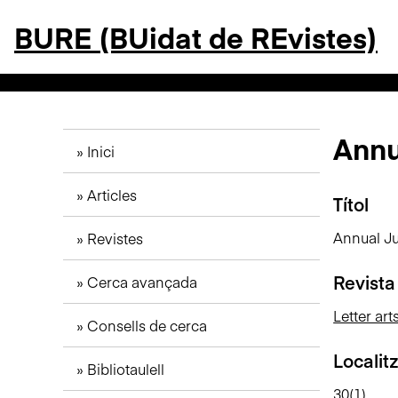
S
BURE (BUidat de REvistes)
a
l
t
a
a
l
Annu
Inici
c
o
Articles
n
Títol
t
Annual Ju
Revistes
i
n
Revista
Cerca avançada
g
u
Letter art
Consells de cerca
t
p
Localit
Bibliotaulell
r
i
30(1)