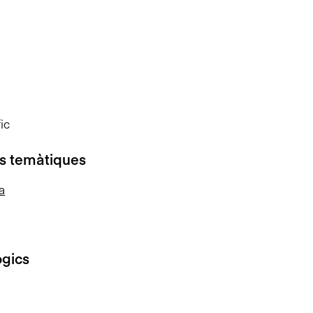
ic
s temàtiques
ia
ògics