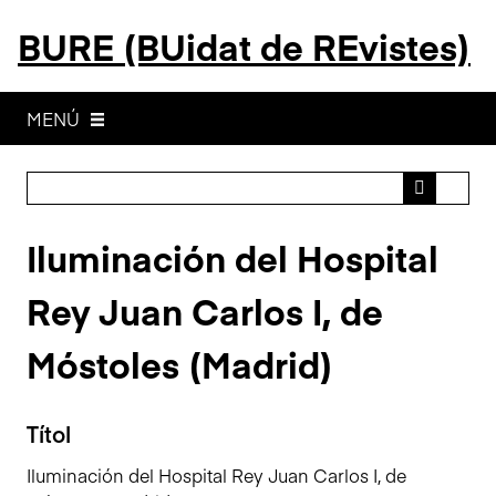
S
BURE (BUidat de REvistes)
a
l
t
a
MENÚ
a
l
c
o
Iluminación del Hospital
n
t
Rey Juan Carlos I, de
i
n
Móstoles (Madrid)
g
u
t
Títol
p
r
Iluminación del Hospital Rey Juan Carlos I, de
i