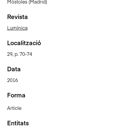
Móstoles (Madrid)
n
c
Revista
i
p
Lumínica
a
l
Localització
29, p. 70-74
Data
2016
Forma
Article
Entitats