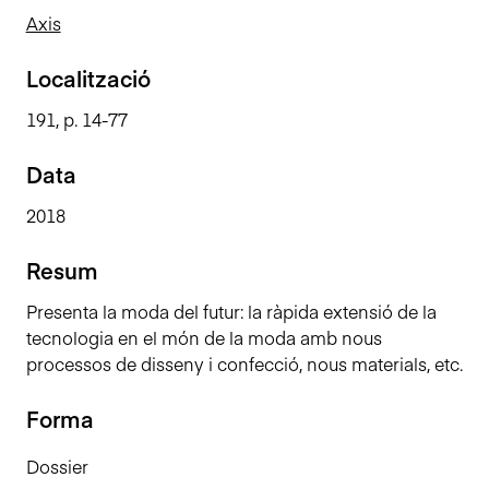
n
Axis
c
i
Localització
p
191, p. 14-77
a
l
Data
2018
Resum
Presenta la moda del futur: la ràpida extensió de la
tecnologia en el món de la moda amb nous
processos de disseny i confecció, nous materials, etc.
Forma
Dossier