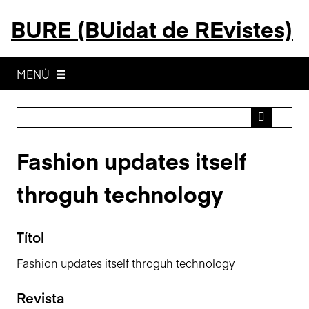
S
BURE (BUidat de REvistes)
a
l
t
a
MENÚ
a
l
c
o
Fashion updates itself
n
t
throguh technology
i
n
g
Títol
u
t
Fashion updates itself throguh technology
p
r
Revista
i