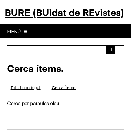
S
BURE (BUidat de REvistes)
a
l
t
a
MENÚ
a
l
c
o
Cerca ítems.
n
t
i
n
Tot el contingut
Cerca ítems.
g
u
Cerca per paraules clau
t
p
r
i