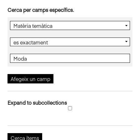
n
Cerca per camps específics.
c
i
p
a
l
Afegeix un camp
Expand to subcollections