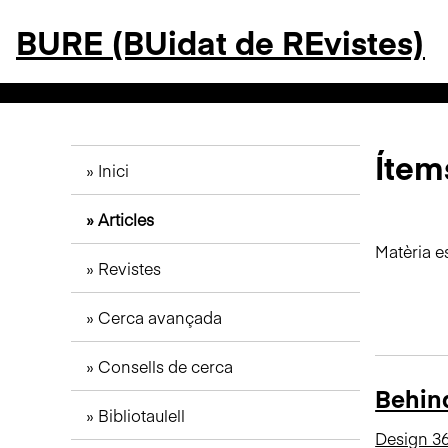
S
BURE (BUidat de REvistes)
a
l
t
a
a
l
Ítems
Inici
c
o
Articles
n
t
Matèria 
Revistes
i
n
Cerca avançada
g
u
Consells de cerca
t
Behind
p
Bibliotaulell
r
Design 3
i