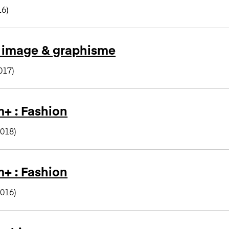
16)
 image & graphisme
017)
+ : Fashion
018)
+ : Fashion
016)