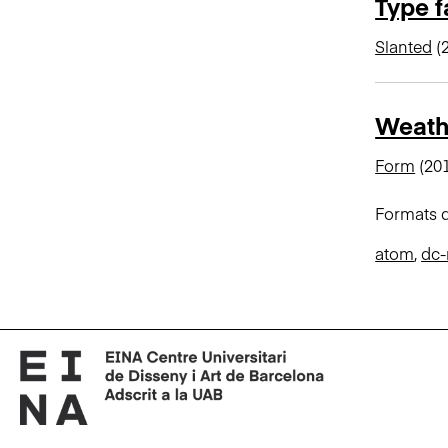
Type 
Slanted
(
Weath
Form
(20
Formats d
atom
,
dc-