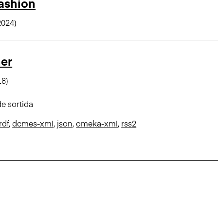
fashion
2024)
er
18)
e sortida
rdf
,
dcmes-xml
,
json
,
omeka-xml
,
rss2