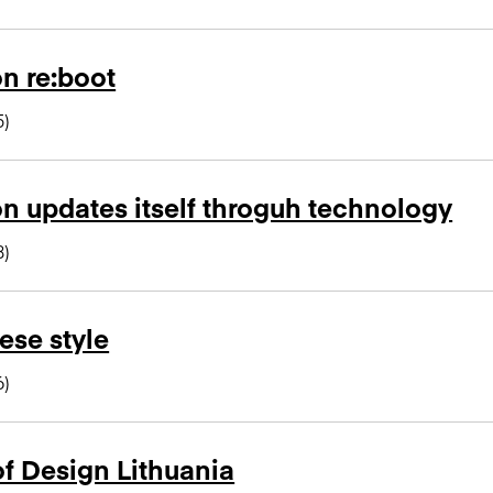
n re:boot
5)
n updates itself throguh technology
8)
ese style
6)
f Design Lithuania