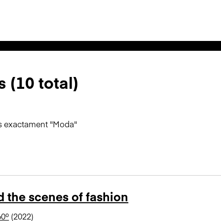
 (10 total)
es exactament "Moda"
 the scenes of fashion
60º
(2022)