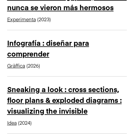
nunca se vieron más hermosos
n
c
Experimenta
(2023)
i
p
a
Infografía : diseñar para
l
comprender
Gràffica
(2026)
Sneaking a look : cross sections,
floor plans & exploded diagrams :
visualizing the invisible
Idea
(2024)