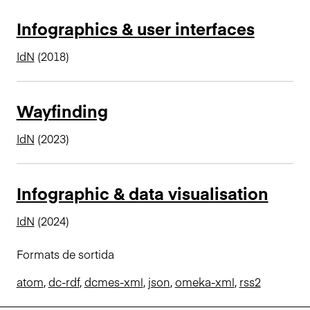
Infographics & user interfaces
IdN
(2018)
Wayfinding
IdN
(2023)
Infographic & data visualisation
IdN
(2024)
Formats de sortida
atom
,
dc-rdf
,
dcmes-xml
,
json
,
omeka-xml
,
rss2