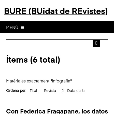
S
BURE (BUidat de REvistes)
a
l
t
a
MENÚ
a
l
c
o
Ítems (6 total)
n
t
i
n
Matèria es exactament "Infografia"
g
u
Ordena per:
Títol
Revista
Data d'alta
t
p
r
Con Federica Fragapane, los datos
i