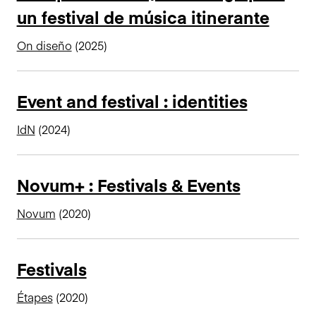
un festival de música itinerante
n
c
On diseño
(2025)
i
p
a
Event and festival : identities
l
IdN
(2024)
Novum+ : Festivals & Events
Novum
(2020)
Festivals
Étapes
(2020)