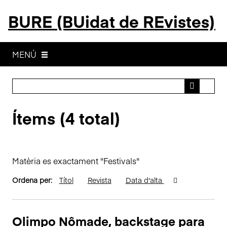
S
BURE (BUidat de REvistes)
a
l
t
a
MENÚ
a
l
c
o
Ítems (4 total)
n
t
i
n
Matèria es exactament "Festivals"
g
u
Ordena per:
Títol
Revista
Data d'alta
t
p
r
Olimpo Nômade, backstage para
i