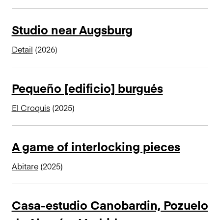
n
c
Studio near Augsburg
i
p
Detail
(2026)
a
l
Pequeño [edificio] burgués
El Croquis
(2025)
A game of interlocking pieces
Abitare
(2025)
Casa-estudio Canobardin, Pozuelo