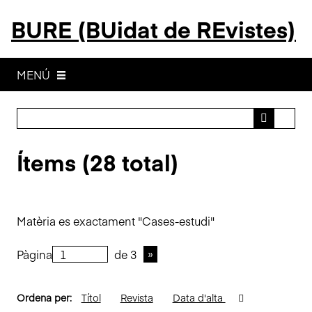
S
BURE (BUidat de REvistes)
a
l
t
a
MENÚ
a
l
c
o
Ítems (28 total)
n
t
i
n
Matèria es exactament "Cases-estudi"
g
u
Pàgina
de 3
t
p
r
Ordena per:
Títol
Revista
Data d'alta
i