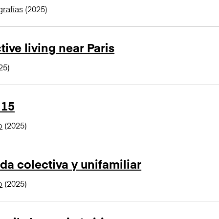
rafías
(2025)
tive living near Paris
25)
 15
o
(2025)
da colectiva y unifamiliar
o
(2025)