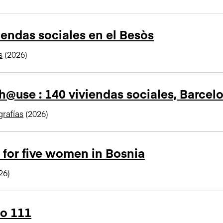
iendas sociales en el Besòs
s
(2026)
@use : 140 viviendas sociales, Barcel
rafías
(2026)
for five women in Bosnia
26)
io 111