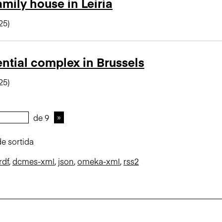
amily house in Leiria
25)
ntial complex in Brussels
25)
de 9
e sortida
rdf
,
dcmes-xml
,
json
,
omeka-xml
,
rss2