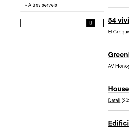
Altres serveis
n
c
54 viv
i
p
El Croqui
a
l
Greenh
AV Monog
House 
Detail
(20
Edific