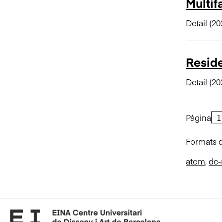
Multif
Detail
(20
Reside
Detail
(20
Pàgina
Formats d
atom
,
dc-