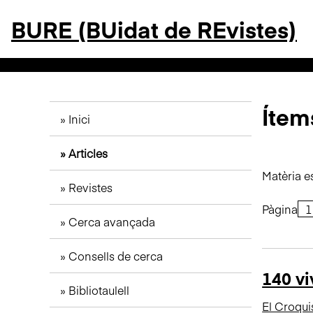
S
BURE (BUidat de REvistes)
a
l
t
a
a
l
Ítems
Inici
c
o
Articles
n
t
Matèria e
Revistes
i
n
Pàgina
Cerca avançada
g
u
Consells de cerca
t
140 vi
p
Bibliotaulell
r
El Croqui
i