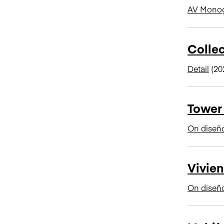
AV Monog
Collec
Detail
(20
Tower
On diseñ
Vivien
On diseñ