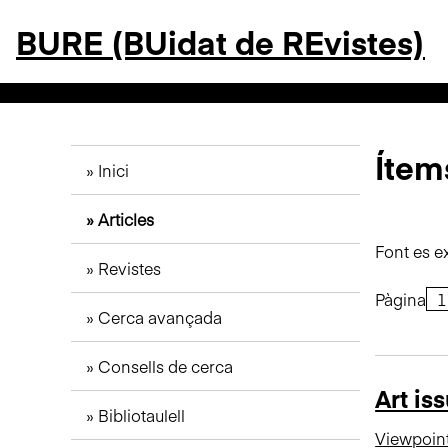
S
BURE (BUidat de REvistes)
a
l
t
a
a
l
Ítems
Inici
c
o
Articles
n
t
Font es e
Revistes
i
n
Pàgina
Cerca avançada
g
u
Consells de cerca
t
Art is
p
Bibliotaulell
r
Viewpoin
i