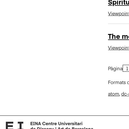
Spiritu
Viewpoin
The mo
Viewpoin
Pàgina
Formats d
atom
,
dc-