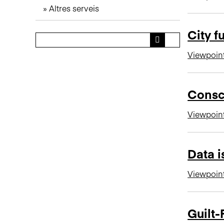
Altres serveis
n
c
City f
i
p
Viewpoin
a
l
Consci
Viewpoin
Data i
Viewpoin
Guilt-