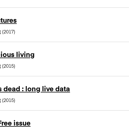
utures
t
(2017)
ous living
t
(2015)
s dead : long live data
t
(2015)
Free issue