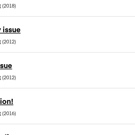
t
(2018)
 issue
t
(2012)
ssue
t
(2012)
ion!
t
(2016)