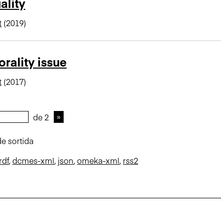
ality
t
(2019)
rality issue
t
(2017)
de 2
e sortida
rdf
,
dcmes-xml
,
json
,
omeka-xml
,
rss2