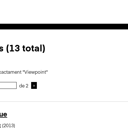
 (13 total)
xactament "Viewpoint"
de 2
sue
t
(2013)