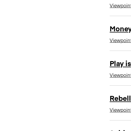
Viewpoin
Money
Viewpoin
Play i
Viewpoin
Rebell
Viewpoin