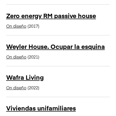
n
c
Zero energy RM passive house
i
p
On diseño
(2017)
a
l
Weyler House. Ocupar la esquina
On diseño
(2021)
Wafra Living
On diseño
(2022)
Viviendas unifamiliares