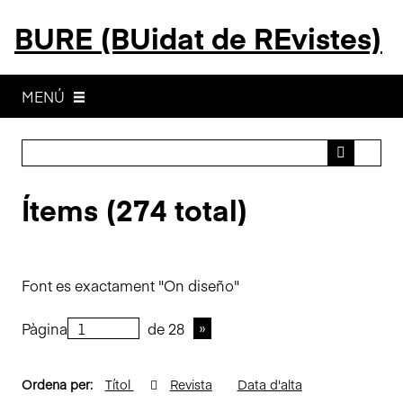
S
BURE (BUidat de REvistes)
a
l
t
a
MENÚ
a
l
c
o
Ítems (274 total)
n
t
i
n
Font es exactament "On diseño"
g
u
Pàgina
de 28
t
p
r
Ordena per:
Títol
Revista
Data d'alta
i