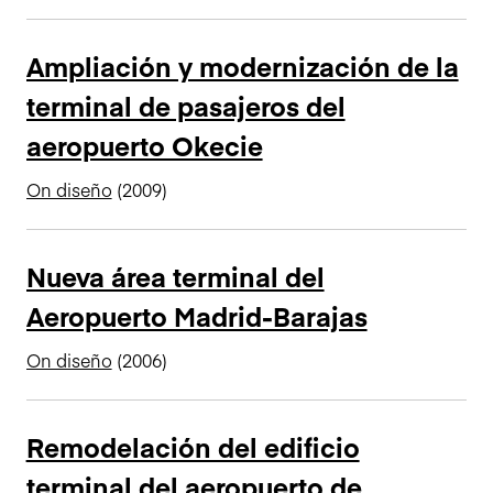
n
c
Ampliación y modernización de la
i
terminal de pasajeros del
p
a
aeropuerto Okecie
l
On diseño
(2009)
Nueva área terminal del
Aeropuerto Madrid-Barajas
On diseño
(2006)
Remodelación del edificio
terminal del aeropuerto de