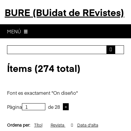
S
BURE (BUidat de REvistes)
a
l
t
a
MENÚ
a
l
c
o
Ítems (274 total)
n
t
i
n
Font es exactament "On diseño"
g
u
Pàgina
de 28
t
p
r
Ordena per:
Títol
Revista
Data d'alta
i