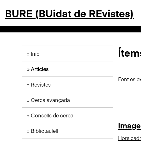
S
BURE (BUidat de REvistes)
a
l
t
a
a
l
Ítems
Inici
c
o
Articles
n
t
Font es e
Revistes
i
n
Cerca avançada
g
u
Consells de cerca
t
Image
p
Bibliotaulell
r
Hors cadr
i