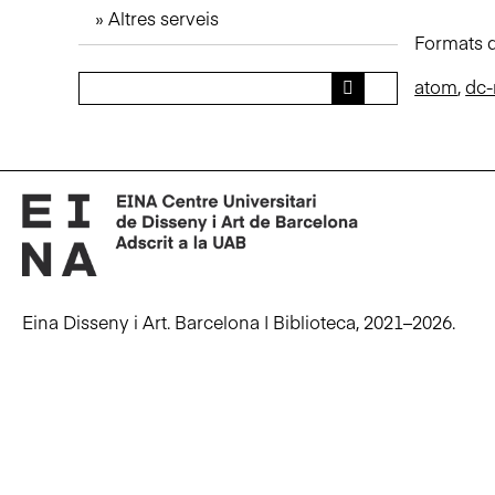
Altres serveis
n
Formats d
c
i
atom
,
dc-
p
a
l
Eina Disseny i Art. Barcelona | Biblioteca, 2021–2026.