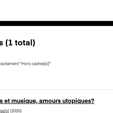
 (1 total)
xactament "Hors cadres[s]"
s et musique, amours utopiques?
es[s]
(2020)