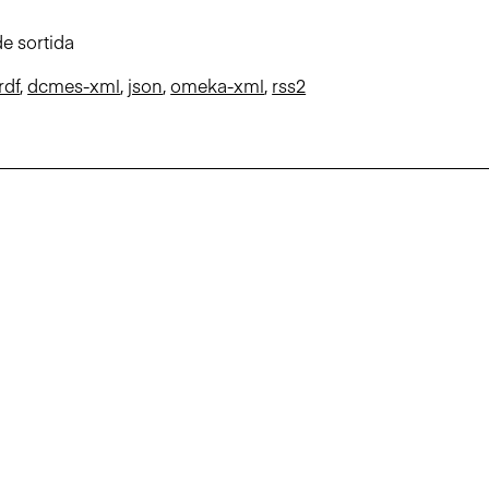
e sortida
rdf
,
dcmes-xml
,
json
,
omeka-xml
,
rss2