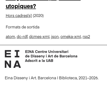
utopiques?
n
c
Hors cadres[s]
(2020)
i
p
Formats de sortida
a
l
atom
,
dc-rdf
,
dcmes-xml
,
json
,
omeka-xml
,
rss2
Eina Disseny i Art. Barcelona | Biblioteca, 2021–2026.