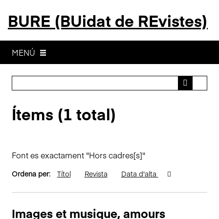
S
BURE (BUidat de REvistes)
a
l
t
a
MENÚ
a
l
c
o
Ítems (1 total)
n
t
i
n
Font es exactament "Hors cadres[s]"
g
u
Ordena per:
Títol
Revista
Data d'alta
t
p
r
Images et musique, amours
i