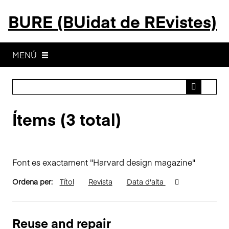
S
BURE (BUidat de REvistes)
a
l
t
a
MENÚ
a
l
c
o
Ítems (3 total)
n
t
i
n
Font es exactament "Harvard design magazine"
g
u
Ordena per:
Títol
Revista
Data d'alta
t
p
r
Reuse and repair
i