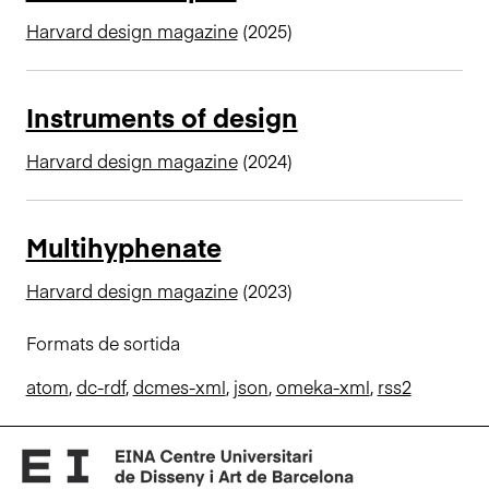
n
Harvard design magazine
(2025)
c
i
p
Instruments of design
a
l
Harvard design magazine
(2024)
Multihyphenate
Harvard design magazine
(2023)
Formats de sortida
atom
,
dc-rdf
,
dcmes-xml
,
json
,
omeka-xml
,
rss2