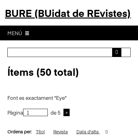
S
BURE (BUidat de REvistes)
a
l
t
a
MENÚ
a
l
c
o
Ítems (50 total)
n
t
i
n
Font es exactament "Eye"
g
u
Pàgina
de 5
t
p
r
Ordena per:
Títol
Revista
Data d'alta
i