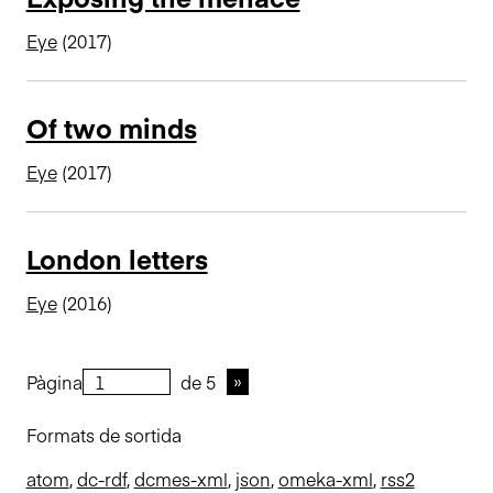
Eye
(2017)
Of two minds
Eye
(2017)
London letters
Eye
(2016)
Pàgina
de 5
Formats de sortida
atom
,
dc-rdf
,
dcmes-xml
,
json
,
omeka-xml
,
rss2