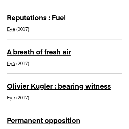
n
c
Reputations : Fuel
i
p
Eye
(2017)
a
l
A breath of fresh air
Eye
(2017)
Olivier Kugler : bearing witness
Eye
(2017)
Permanent opposition