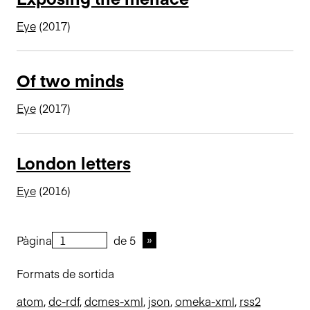
Eye
(2017)
Of two minds
Eye
(2017)
London letters
Eye
(2016)
Pàgina
de 5
Formats de sortida
atom
,
dc-rdf
,
dcmes-xml
,
json
,
omeka-xml
,
rss2