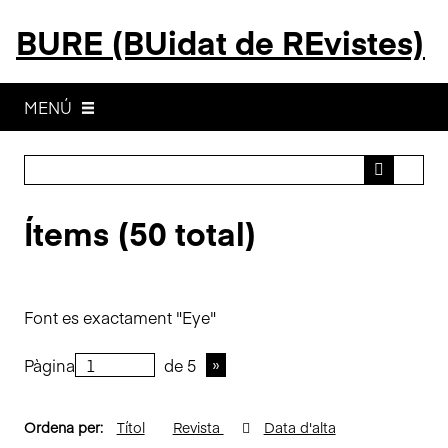
S
BURE (BUidat de REvistes)
a
l
t
a
MENÚ
a
l
c
o
Ítems (50 total)
n
t
i
n
Font es exactament "Eye"
g
u
Pàgina
de 5
t
p
r
Ordena per:
Títol
Revista
Data d'alta
i