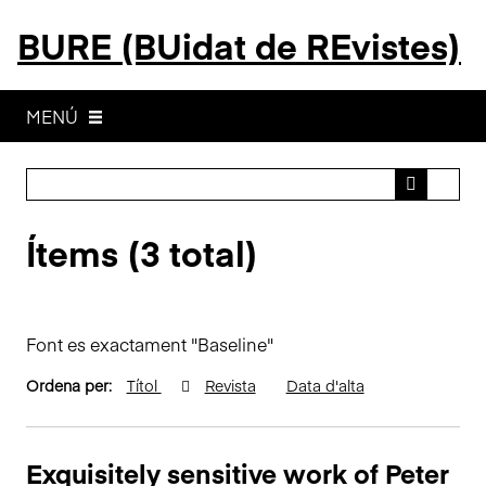
S
BURE (BUidat de REvistes)
a
l
t
a
MENÚ
a
l
c
o
Ítems (3 total)
n
t
i
n
Font es exactament "Baseline"
g
u
Ordena per:
Títol
Revista
Data d'alta
t
p
r
Exquisitely sensitive work of Peter
i