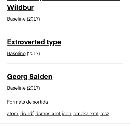
Wildbur
n
c
Baseline
(2017)
i
p
a
Extroverted type
l
Baseline
(2017)
Georg Salden
Baseline
(2017)
Formats de sortida
atom
,
dc-rdf
,
dcmes-xml
,
json
,
omeka-xml
,
rss2