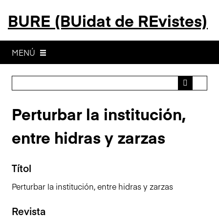
S
BURE (BUidat de REvistes)
a
l
t
a
MENÚ
a
l
c
o
Perturbar la institución,
n
t
entre hidras y zarzas
i
n
g
Títol
u
t
Perturbar la institución, entre hidras y zarzas
p
r
Revista
i