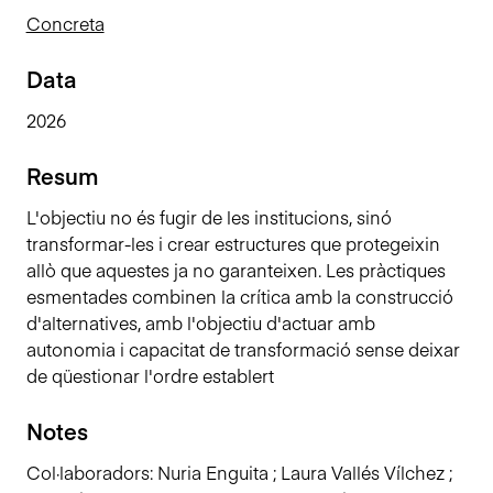
n
Concreta
c
i
Data
p
2026
a
l
Resum
L'objectiu no és fugir de les institucions, sinó
transformar-les i crear estructures que protegeixin
allò que aquestes ja no garanteixen. Les pràctiques
esmentades combinen la crítica amb la construcció
d'alternatives, amb l'objectiu d'actuar amb
autonomia i capacitat de transformació sense deixar
de qüestionar l'ordre establert
Notes
Col·laboradors: Nuria Enguita ; Laura Vallés Vílchez ;