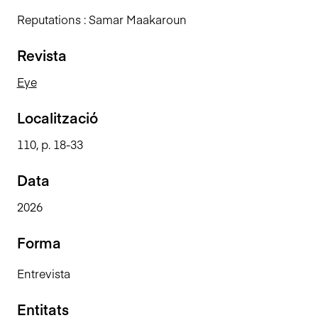
n
Reputations : Samar Maakaroun
c
i
Revista
p
a
Eye
l
Localització
110, p. 18-33
Data
2026
Forma
Entrevista
Entitats