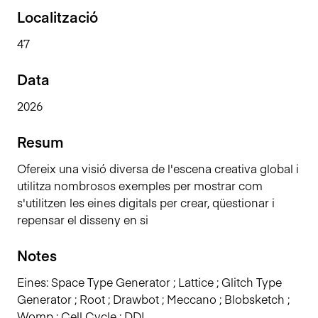
n
Localització
c
47
i
p
Data
a
l
2026
Resum
Ofereix una visió diversa de l'escena creativa global i
utilitza nombrosos exemples per mostrar com
s'utilitzen les eines digitals per crear, qüestionar i
repensar el disseny en si
Notes
Eines: Space Type Generator ; Lattice ; Glitch Type
Generator ; Root ; Drawbot ; Meccano ; Blobsketch ;
Womp ; Cell Cycle ; DDI...