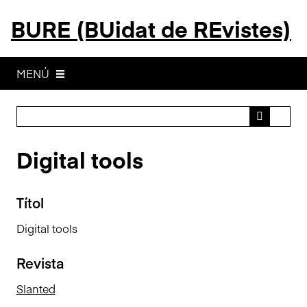
S
BURE (BUidat de REvistes)
a
l
t
a
MENÚ
a
l
c
o
Digital tools
n
t
i
Títol
n
g
Digital tools
u
t
Revista
p
r
Slanted
i