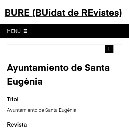
S
BURE (BUidat de REvistes)
a
l
t
a
MENÚ
a
l
c
o
Ayuntamiento de Santa
n
t
Eugènia
i
n
g
Títol
u
t
Ayuntamiento de Santa Eugènia
p
r
Revista
i