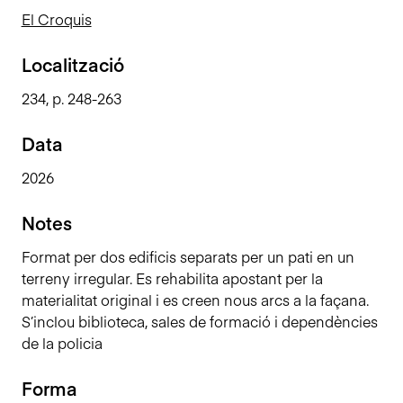
n
El Croquis
c
i
Localització
p
234, p. 248-263
a
l
Data
2026
Notes
Format per dos edificis separats per un pati en un
terreny irregular. Es rehabilita apostant per la
materialitat original i es creen nous arcs a la façana.
S’inclou biblioteca, sales de formació i dependències
de la policia
Forma