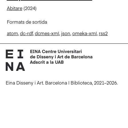
n
Abitare
(2024)
c
i
Formats de sortida
p
a
atom
,
dc-rdf
,
dcmes-xml
,
json
,
omeka-xml
,
rss2
l
Eina Disseny i Art. Barcelona | Biblioteca, 2021–2026.