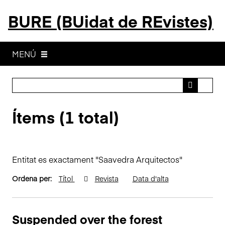
S
BURE (BUidat de REvistes)
a
l
t
a
MENÚ
a
l
c
o
Ítems (1 total)
n
t
i
n
Entitat es exactament "Saavedra Arquitectos"
g
u
Ordena per:
Títol
Revista
Data d'alta
t
p
r
Suspended over the forest
i