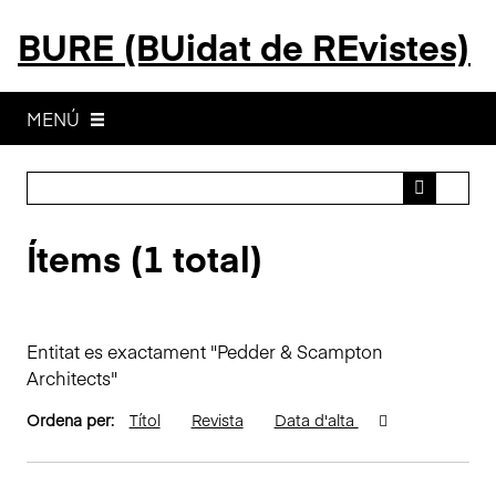
S
BURE (BUidat de REvistes)
a
l
t
a
MENÚ
a
l
c
o
Ítems (1 total)
n
t
i
n
Entitat es exactament "Pedder & Scampton
g
Architects"
u
t
Ordena per:
Títol
Revista
Data d'alta
p
r
i