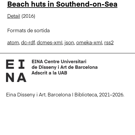
Beach huts in Southend-on-Sea
n
c
Detail
(2016)
i
p
Formats de sortida
a
l
atom
,
dc-rdf
,
dcmes-xml
,
json
,
omeka-xml
,
rss2
Eina Disseny i Art. Barcelona | Biblioteca, 2021–2026.