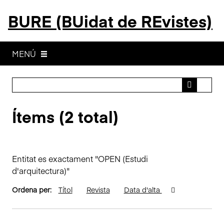
S
BURE (BUidat de REvistes)
a
l
t
a
MENÚ
a
l
c
o
Ítems (2 total)
n
t
i
n
Entitat es exactament "OPEN (Estudi
g
d'arquitectura)"
u
t
Ordena per:
Títol
Revista
Data d'alta
p
r
i