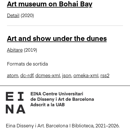
Art museum on Bohai Bay
n
c
Detail
(2020)
i
p
a
Art and show under the dunes
l
Abitare
(2019)
Formats de sortida
atom
,
dc-rdf
,
dcmes-xml
,
json
,
omeka-xml
,
rss2
Eina Disseny i Art. Barcelona | Biblioteca, 2021–2026.