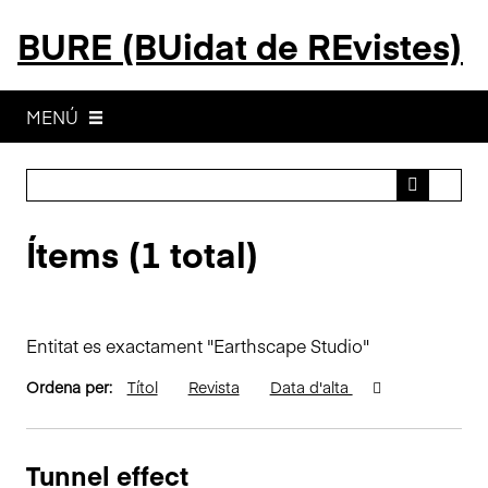
S
BURE (BUidat de REvistes)
a
l
t
a
MENÚ
a
l
c
o
Ítems (1 total)
n
t
i
n
Entitat es exactament "Earthscape Studio"
g
u
Ordena per:
Títol
Revista
Data d'alta
t
p
r
Tunnel effect
i