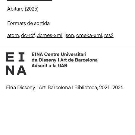
n
Abitare
(2025)
c
i
Formats de sortida
p
a
atom
,
dc-rdf
,
dcmes-xml
,
json
,
omeka-xml
,
rss2
l
Eina Disseny i Art. Barcelona | Biblioteca, 2021–2026.