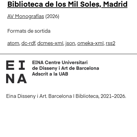
Biblioteca de los Mil Soles, Madrid
n
c
AV Monografías
(2026)
i
p
Formats de sortida
a
l
atom
,
dc-rdf
,
dcmes-xml
,
json
,
omeka-xml
,
rss2
Eina Disseny i Art. Barcelona | Biblioteca, 2021–2026.