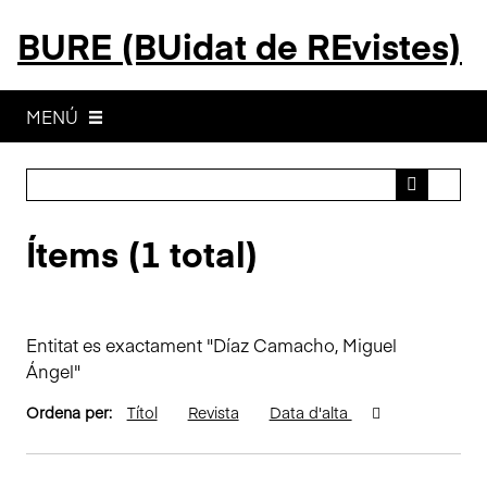
S
BURE (BUidat de REvistes)
a
l
t
a
MENÚ
a
l
c
o
Ítems (1 total)
n
t
i
n
Entitat es exactament "Díaz Camacho, Miguel
g
Ángel"
u
t
Ordena per:
Títol
Revista
Data d'alta
p
r
i